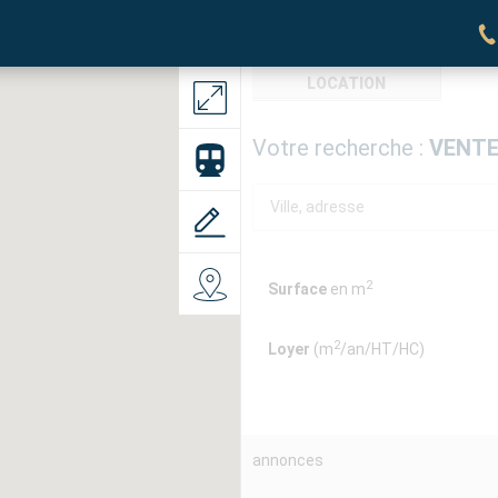
LOCATION
Votre recherche :
VENT
2
Surface
en m
2
Loyer
(m
/an/HT/HC)
annonces