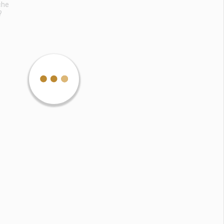
che
?