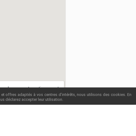
ger la page automatiquement
et offres adaptés à vos centres d'intérêts, nous utilisons des cookies. En
us déclarez accepter leur utilisation.
E BABYLONE
ue de Villiers
PARIS