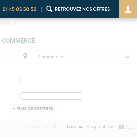
01 45 05 50 50
RETROUVEZ NOS OFFRES
VENTE
E COMMERCE
Commerces
+ PLUS DE CRITÈRES
Plus proche
Créer une alerte
Trier par