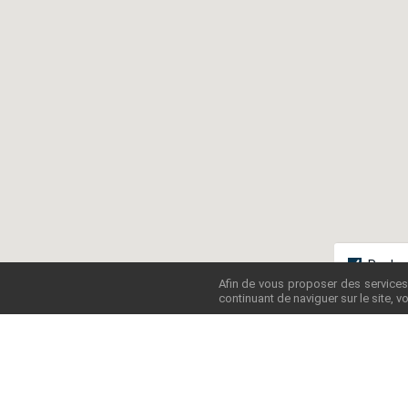
Rechar
Afin de vous proposer des services 
continuant de naviguer sur le site, vo
GROUP
42 aven
75017 