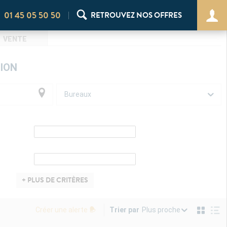
01 45 05 50 50
RETROUVEZ NOS OFFRES
VENTE
ION
Bureaux
+ PLUS DE CRITÈRES
Plus proche
Créer une alerte
Trier par