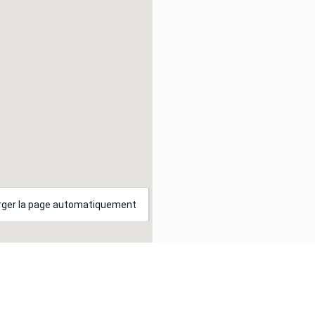
ger la page automatiquement
et offres adaptés à vos centres d'intérêts, nous utilisons des cookies. En
us déclarez accepter leur utilisation.
E BABYLONE
ue de Villiers
PARIS