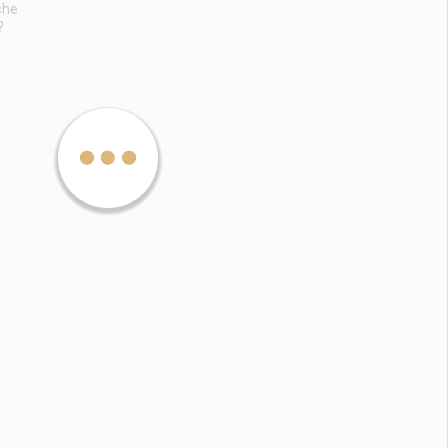
che
?