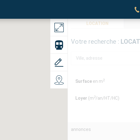
LOCATION
Votre recherche :
LOCAT
2
Surface
en m
2
Loyer
(m
/an/HT/HC)
annonces